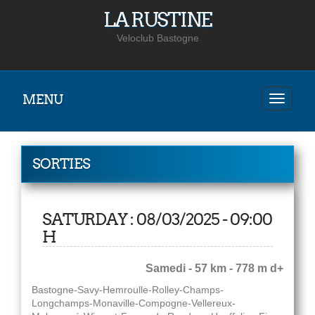
LA RUSTINE
Veloclub Bastogne
MENU
SORTIES
SATURDAY : 08/03/2025 - 09:00
H
Samedi - 57 km - 778 m d+
Bastogne-Savy-Hemroulle-Rolley-Champs-
Longchamps-Monaville-Compogne-Vellereux-