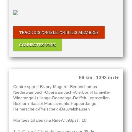
TRACE DISPONIBLE POUR LES MEMBRES
CONNECTEZ-VOUS
96 km - 1393 m d+
Centre sportif-Bizory-Mageret-Benonchamps-
Niederwampach-Oberwampach-Allerborn-Hamiville-
Wincrange-Lullange-Doenange-Deiffelt-Lentzweiler-
Boxhorn-Sassel-Maulusmuhle-Hupperdange-
Heinerscheid-Preischeid-Dauwelshausen
Montées totales (via RideWithGps) : 10
1. 1.21 km à 1.8 % de moyenne pour 39 d+