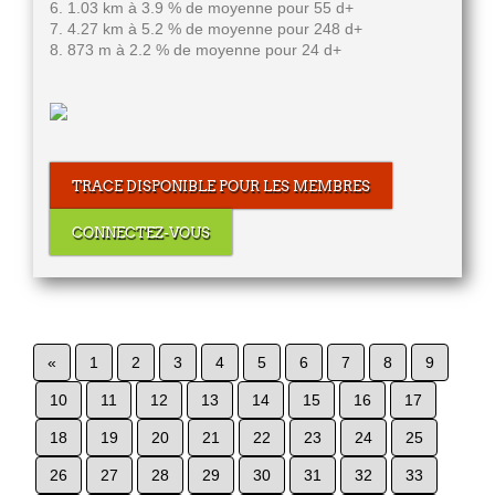
6. 1.03 km à 3.9 % de moyenne pour 55 d+
7. 4.27 km à 5.2 % de moyenne pour 248 d+
8. 873 m à 2.2 % de moyenne pour 24 d+
TRACE DISPONIBLE POUR LES MEMBRES
CONNECTEZ-VOUS
«
1
2
3
4
5
6
7
8
9
10
11
12
13
14
15
16
17
18
19
20
21
22
23
24
25
26
27
28
29
30
31
32
33