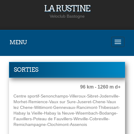
LA RUSTINE
Veloclub Bastogne
MENU
SORTIES
96 km - 1260 m d+
Centre sportif-Senonchamps-Villeroux-Sibret-Jodenville-
Morhet-Remience-Vaux sur Sure-Juseret-Chene-Vaux
lez Chene-Wittimont-Gennevaux-Rancimont-Thibessart-
Habay la Vieille-Habay la Neuve-Wisembach-Bodange-
Fauvillers-Poteau de Fauvillers-Winville-Cobreville-
Remichampagne-Clochimont-Assenois