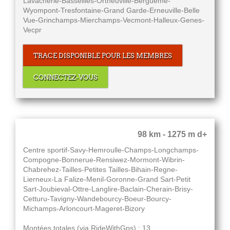
Lavacherie-Basseilles-Ortheuville-Bergueme-
Wyompont-Tresfontaine-Grand Garde-Erneuville-Belle
Vue-Grinchamps-Mierchamps-Vecmont-Halleux-Genes-
Vecpr
TRACE DISPONIBLE POUR LES MEMBRES
CONNECTEZ-VOUS
98 km - 1275 m d+
Centre sportif-Savy-Hemroulle-Champs-Longchamps-
Compogne-Bonnerue-Rensiwez-Mormont-Wibrin-
Chabrehez-Tailles-Petites Tailles-Bihain-Regne-
Lierneux-La Falize-Menil-Goronne-Grand Sart-Petit
Sart-Joubieval-Ottre-Langlire-Baclain-Cherain-Brisy-
Cetturu-Tavigny-Wandebourcy-Boeur-Bourcy-
Michamps-Arloncourt-Mageret-Bizory
Montées totales (via RideWithGps) : 13