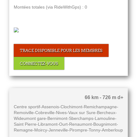
Montées totales (via RideWithGps) : 0
TRACE DISPONIBLE POUR LES MEMBRES
CONNECTEZ-VOUS
66 km - 726 m d+
Centre sportif-Assenois-Clochimont-Remichampagne-
Remoiville-Cobreville-Nives-Vaux sur Sure-Bercheux-
Wideumont gare-Bernimont-Sberchamps-Lamouline-
Saint Pierre-Libramont-Ourt-Renaumont-Bougnimont-
Remagne-Moircy-Jenneville-Pirompre-Tonny-Amberloup