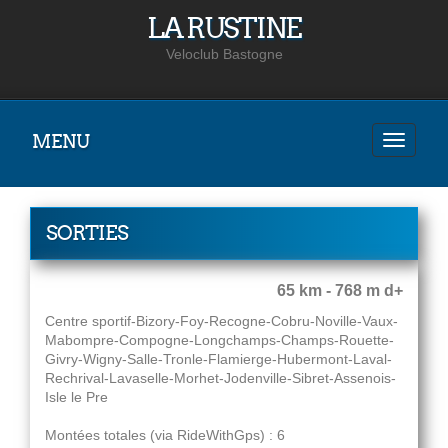
LA RUSTINE
Veloclub Bastogne
MENU
SORTIES
65 km - 768 m d+
Centre sportif-Bizory-Foy-Recogne-Cobru-Noville-Vaux-
Mabompre-Compogne-Longchamps-Champs-Rouette-
Givry-Wigny-Salle-Tronle-Flamierge-Hubermont-Laval-
Rechrival-Lavaselle-Morhet-Jodenville-Sibret-Assenois-
Isle le Pre
Montées totales (via RideWithGps) : 6