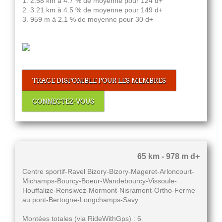
1. 2.58 km à 4.7 % de moyenne pour 124 d+
2. 3.21 km à 4.5 % de moyenne pour 149 d+
3. 959 m à 2.1 % de moyenne pour 30 d+
TRACE DISPONIBLE POUR LES MEMBRES
CONNECTEZ-VOUS
65 km - 978 m d+
Centre sportif-Ravel Bizory-Bizory-Mageret-Arloncourt-
Michamps-Bourcy-Boeur-Wandebourcy-Vissoule-
Houffalize-Rensiwez-Mormont-Nisramont-Ortho-Ferme
au pont-Bertogne-Longchamps-Savy
Montées totales (via RideWithGps) : 6