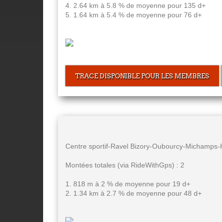
4. 2.64 km à 5.8 % de moyenne pour 135 d+
5. 1.64 km à 5.4 % de moyenne pour 76 d+
TRACE DISPONIBLE POUR LES MEMBRES
Centre sportif-Ravel Bizory-Oubourcy-Michamps-
Montées totales (via RideWithGps) : 2
1. 818 m à 2 % de moyenne pour 19 d+
2. 1.34 km à 2.7 % de moyenne pour 48 d+