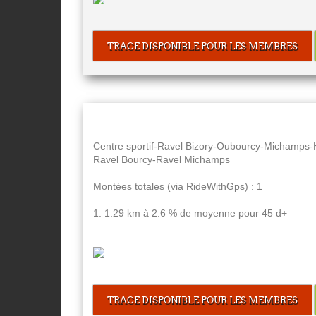
TRACE DISPONIBLE POUR LES MEMBRES
Centre sportif-Ravel Bizory-Oubourcy-Michamps-H
Ravel Bourcy-Ravel Michamps
Montées totales (via RideWithGps) : 1
1. 1.29 km à 2.6 % de moyenne pour 45 d+
TRACE DISPONIBLE POUR LES MEMBRES