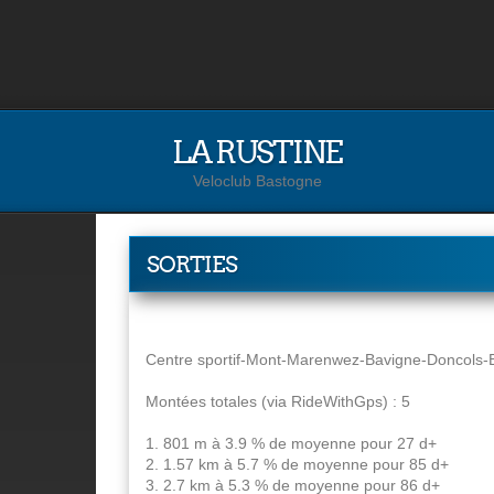
LA RUSTINE
Veloclub Bastogne
SORTIES
Centre sportif-Mont-Marenwez-Bavigne-Doncols-
Montées totales (via RideWithGps) : 5
1. 801 m à 3.9 % de moyenne pour 27 d+
2. 1.57 km à 5.7 % de moyenne pour 85 d+
3. 2.7 km à 5.3 % de moyenne pour 86 d+