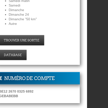
Samedi matin
Samedi
Dimanche
Dimanche 24
Dimanche "50 km"
Autre
TROUVER UNE SORTIE
DATABASE
NUMÉRO DE COMPTE
BE12 2670 0325 6892
GEBABEBB