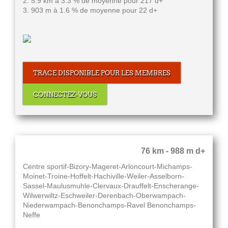
2. 5.9 km à 3.3 % de moyenne pour 217 d+
3. 903 m à 1.6 % de moyenne pour 22 d+
TRACE DISPONIBLE POUR LES MEMBRES
CONNECTEZ-VOUS
76 km - 988 m d+
Centre sportif-Bizory-Mageret-Arloncourt-Michamps-
Moinet-Troine-Hoffelt-Hachiville-Weiler-Asselborn-
Sassel-Maulusmuhle-Clervaux-Drauffelt-Enscherange-
Wilwerwiltz-Eschweiler-Derenbach-Oberwampach-
Niederwampach-Benonchamps-Ravel Benonchamps-
Neffe