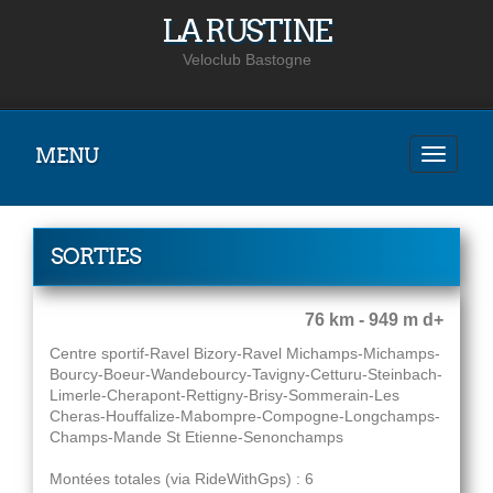
LA RUSTINE
Veloclub Bastogne
MENU
SORTIES
76 km - 949 m d+
Centre sportif-Ravel Bizory-Ravel Michamps-Michamps-
Bourcy-Boeur-Wandebourcy-Tavigny-Cetturu-Steinbach-
Limerle-Cherapont-Rettigny-Brisy-Sommerain-Les
Cheras-Houffalize-Mabompre-Compogne-Longchamps-
Champs-Mande St Etienne-Senonchamps
Montées totales (via RideWithGps) : 6