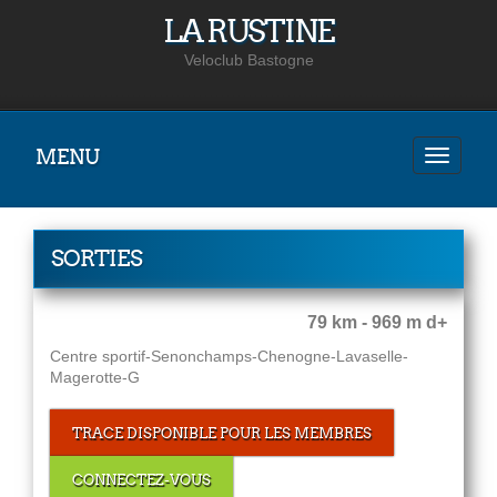
LA RUSTINE
Veloclub Bastogne
MENU
SORTIES
79 km - 969 m d+
Centre sportif-Senonchamps-Chenogne-Lavaselle-
Magerotte-G
TRACE DISPONIBLE POUR LES MEMBRES
CONNECTEZ-VOUS