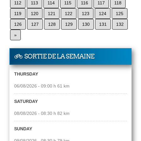
112
113
114
115
116
117
118
119
120
121
122
123
124
125
126
127
128
129
130
131
132
»
SORTIE DE LA SEMAINE
THURSDAY
06/08/2026 - 09:00 h 61 km
SATURDAY
08/08/2026 - 08:30 h 82 km
SUNDAY
09/08/2026 - 08:30 h 79 km