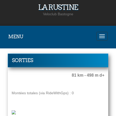
LA RUSTINE
Veloclub Bastogne
MENU
SORTIES
81 km - 498 m d+
Montées totales (via RideWithGps) : 0