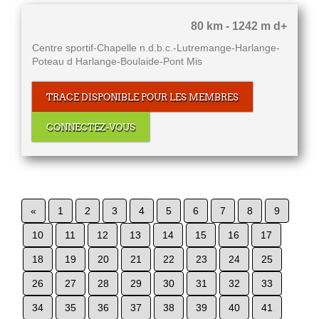
80 km - 1242 m d+
Centre sportif-Chapelle n.d.b.c.-Lutremange-Harlange-
Poteau d Harlange-Boulaide-Pont Mis
TRACE DISPONIBLE POUR LES MEMBRES
CONNECTEZ-VOUS
«
1
2
3
4
5
6
7
8
9
10
11
12
13
14
15
16
17
18
19
20
21
22
23
24
25
26
27
28
29
30
31
32
33
34
35
36
37
38
39
40
41