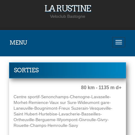
LA RUSTINE
Veloclub Bastogne
MENU
SORTIES
80 km - 1135 m d+
Centre sportif-Senonchamps-Chenogne-Lavaselle-
Morhet-Remience-Vaux sur Sure-Wideumont gare-
Laneuville-Bougnimont-Freux Suzerain-Vesqueville-
Saint Hubert-Hurtebise-Lavacherie-Basseilles-
Ortheuville-Bergueme-Wyompont-Givroulle-Givry-
Rouette-Champs-Hemroulle-Savy