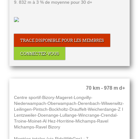
9. 832 m à 3 % de moyenne pour 30 d+
TRACE DISPONIBLE POUR LES MEMBRES
CONNECTEZ-VOUS
70 km - 978 m d+
Centre sportif-Bizory-Mageret-Longvilly-
Niederwampach-Oberwampach-Derenbach-Wilwerwiltz-
Leilingen-Pintsch-Bockholtz-Drauffelt-Weicherdange-Z I
Lentzweiler-Doenange-Lullange-Wincrange-Crendal-
Troine-Moinet-Al Hez-Horritine-Michamps-Ravel
Michamps-Ravel Bizory
Montées totales (via RideWithGps) : 7