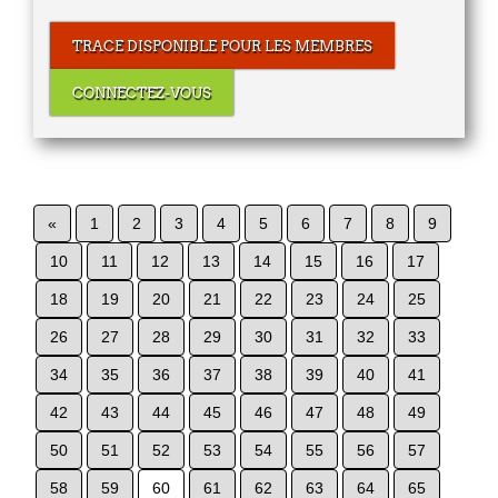
TRACE DISPONIBLE POUR LES MEMBRES
CONNECTEZ-VOUS
«
1
2
3
4
5
6
7
8
9
10
11
12
13
14
15
16
17
18
19
20
21
22
23
24
25
26
27
28
29
30
31
32
33
34
35
36
37
38
39
40
41
42
43
44
45
46
47
48
49
50
51
52
53
54
55
56
57
58
59
60
61
62
63
64
65