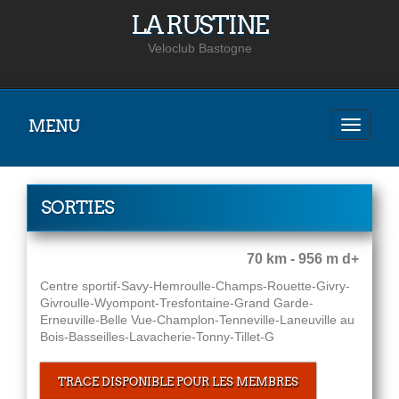
LA RUSTINE
Veloclub Bastogne
MENU
SORTIES
70 km - 956 m d+
Centre sportif-Savy-Hemroulle-Champs-Rouette-Givry-
Givroulle-Wyompont-Tresfontaine-Grand Garde-
Erneuville-Belle Vue-Champlon-Tenneville-Laneuville au
Bois-Basseilles-Lavacherie-Tonny-Tillet-G
TRACE DISPONIBLE POUR LES MEMBRES