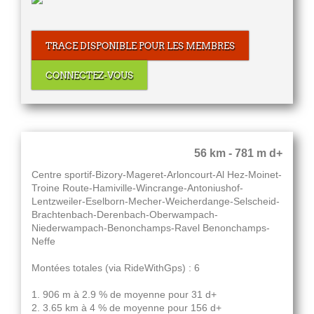
TRACE DISPONIBLE POUR LES MEMBRES
CONNECTEZ-VOUS
56 km - 781 m d+
Centre sportif-Bizory-Mageret-Arloncourt-Al Hez-Moinet-
Troine Route-Hamiville-Wincrange-Antoniushof-
Lentzweiler-Eselborn-Mecher-Weicherdange-Selscheid-
Brachtenbach-Derenbach-Oberwampach-
Niederwampach-Benonchamps-Ravel Benonchamps-
Neffe
Montées totales (via RideWithGps) : 6
1. 906 m à 2.9 % de moyenne pour 31 d+
2. 3.65 km à 4 % de moyenne pour 156 d+