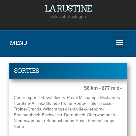
LA RUSTINE
Veloclub Bastogne
MENU
SORTIES
56 km - 677 m d+
Centre sportif-Ravel Bizory-Ravel Michamps-Michamps-
Horritine-Al Hez-Moinet-Troine Route-Hinter Hassel-
Troine-Crendal-Wincrange-Hamiville-Allerborn-
Brachtenbach-Eschweiler-Derenbach-Oberwampach-
Niederwampach-Benonchamps-Ravel Benonchamps-
Neffe