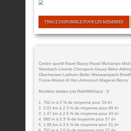
TRACE DISPONIBLE POUR LES MEMBRES
Centre sportif-Ravel Bizory-Ravel Michamps-Mi
Steinbach-Limerle-Cherapont-Gouvy-Beho-Aldr
Oberhausen-Leithum-Beiler-Weiswampach-Breidfeld-
Troine-Moinet-Al Hez-Arloncourt-Mageret-Bizory
Montées totales (via RideWithGps) : 9
1. 762 m à 2 % de moyenne pour 24 d+
2. 2.01 km à 2.3 % de moyenne pour 69 d+
3. 1.47 km à 2.5 % de moyenne pour 43 d+
4. 880 m à 5.9 % de moyenne pour 57 d+
5. 1.08 km à 3.5 % de moyenne pour 51 d+
6. 752 m à 2.6 % de moyenne pour 27 d+