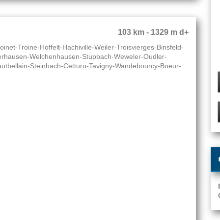
103 km - 1329 m d+
inet-Troine-Hoffelt-Hachiville-Weiler-Troisvierges-Binsfeld-
berhausen-Welchenhausen-Stupbach-Weweler-Oudler-
bellain-Steinbach-Cetturu-Tavigny-Wandebourcy-Boeur-