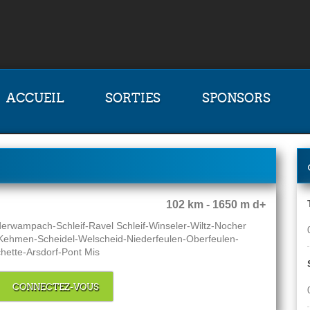
ACCUEIL
SORTIES
SPONSORS
102 km - 1650 m d+
erwampach-Schleif-Ravel Schleif-Winseler-Wiltz-Nocher
-Kehmen-Scheidel-Welscheid-Niederfeulen-Oberfeulen-
hette-Arsdorf-Pont Mis
CONNECTEZ-VOUS