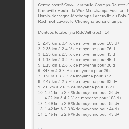
Centre sportif-Savy-Hemroulle-Champs-Rouette-
Erneuville-Moulin du Wez-Mierchamps-Vecmont-
Harsin-Nassogne-Mochamps-Laneuville au Bois-B
Rechrival-Lavaselle-Chenogne-Senonchamps
Montées totales (via RideWithGps) : 14
1. 2.49 km à 3.4 % de moyenne pour 109 d+
2. 2.33 km à 2.4 % de moyenne pour 76 d+
3. 1.23 km à 2.9 % de moyenne pour 43 d+
4. 1.13 km à 3.2 % de moyenne pour 45 d+
5. 1.19 km à 2.8 % de moyenne pour 36 d+
6. 847 m à 0.7 % de moyenne pour 26 d+
7. 974 m à 3.2 % de moyenne pour 37 d+
8. 2.47 km à 2.7 % de moyenne pour 83 d+
9. 2.6 km à 2.6 % de moyenne pour 95 d+
10. 1.21 km à 2.4 % de moyenne pour 36 d+
11. 4.22 km à 4.2 % de moyenne pour 183 d+
12. 1.69 km à 2.9 % de moyenne pour 58 d+
13. 1.42 km à 2.3 % de moyenne pour 44 d+
14. 1.45 km à 2.6 % de moyenne pour 43 d+