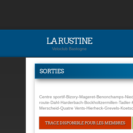
LA RUSTINE
Veloclub Bastogne
SORTIES
Centre sportif-Bizory-Mageret-Benonchamps-Nied
route-Dahl-Harderbach-Bockholtzermillen-Tadler
Merscheid-Quatre Vents-Hierheck-Grevels-Koetsc
TRACE DISPONIBLE POUR LES MEMBRES